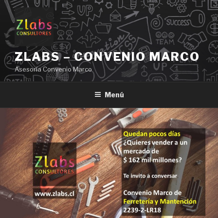
Ir
al
contenido
ZLABS – CONVENIO MARCO
Asesoría Convenio Marco
Menú