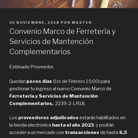
PUBLICADO
30 NOVIEMBRE, 2018
POR
MASTER
EN
Convenio Marco de Ferretería y
Servicios de Mantención
Complementarios
Estimado Proveedor,
Quedan
pocos días
(1ro de Febrero 15:00) para
gestionar tu ingreso al nuevo Convenio Marco de
Ferretería y Servicios de Mantención
Complementarios,
2239-2-LR18.
Los
proveedores adjudicados
estarán habilitados en
la tienda electrónica
hasta el año 2023
, y podrán
acceder a un mercado con
transacciones
de hasta
6,5