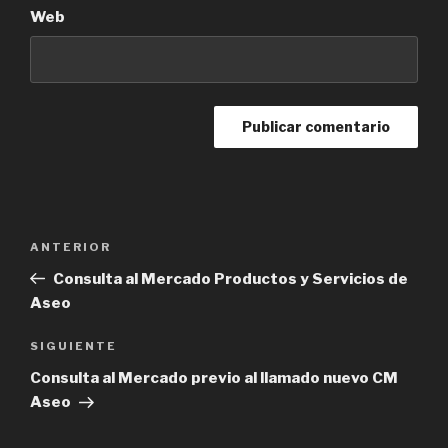
Web
Navegación
ANTERIOR
Entrada
de
anterior:
Consulta al Mercado Productos y Servicios de
entradas
Aseo
SIGUIENTE
Siguiente
entrada
Consulta al Mercado previo al llamado nuevo CM
Aseo