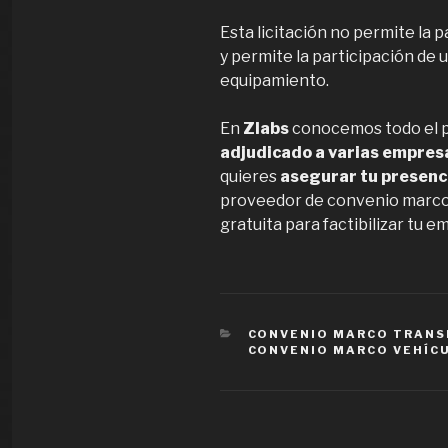
Esta licitación no permite la 
y permite la participación de
equipamiento.
En
Zlabs
conocemos todo el pr
adjudicado a varias empresa
quieres
asegurar tu presenc
proveedor de convenio marc
gratuita para factibilizar tu e
CATEGORÍAS
CONVENIO MARCO TRANS
CONVENIO MARCO VEHÍC