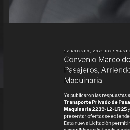
PUBLICADO
12 AGOSTO, 2025
POR
MAST
EN
Convenio Marco de
Pasajeros, Arriend
Maquinaria
Ya publicaron las respuestas a
Transporte Privado de Pasaj
Maquinaria
2239-12-LR25
y
presentar ofertas se extende
Esta nueva Licitación permitir