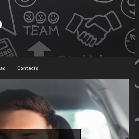
O
dad
Contacto