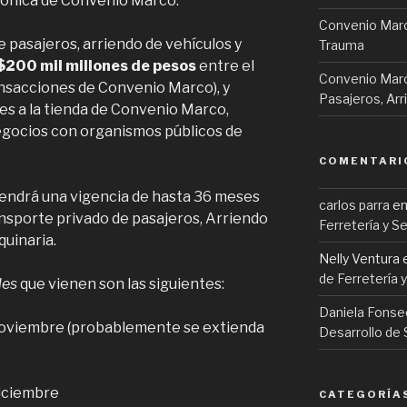
trónica de Convenio Marco.
Convenio Marc
 pasajeros, arriendo de vehículos y
Trauma
$200 mil millones de pesos
entre el
Convenio Marc
ansacciones de Convenio Marco), y
Pasajeros, Arr
 a la tienda de Convenio Marco,
negocios con organismos públicos de
COMENTARI
endrá una vigencia de hasta 36 meses
carlos parra
e
ansporte privado de pasajeros, Arriendo
Ferretería y Se
quinaria.
Nelly Ventura
de Ferretería y
les
que vienen son las siguientes:
Daniela Fonse
noviembre (probablemente se extienda
Desarrollo de
diciembre
CATEGORÍA