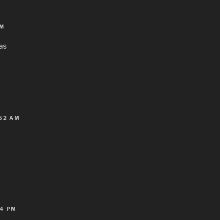
PM
ias
:52 AM
44 PM