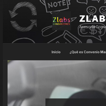
Ir
al
contenido
ZLAB
Asesoría Conv
Inicio
¿Qué es Convenio Ma