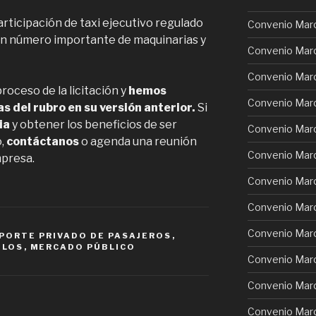
participación de taxi ejecutivo regulado
Convenio Mar
 un número importante de maquinarias y
Convenio Marco
Convenio Mar
oceso de la licitación y
hemos
Convenio Marc
s del rubro en su versión anterior.
Si
ia
y obtener los beneficios de ser
Convenio Mar
o,
contáctanos
o agenda una reunión
Convenio Mar
mpresa.
Convenio Marc
Convenio Marc
Convenio Marc
PORTE PRIVADO DE PASAJEROS
,
ULOS
,
MERCADO PÚBLICO
Convenio Mar
Convenio Marc
Convenio Mar