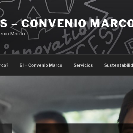
S – CONVENIO MARC
enio Marco
rco?
BI – Convenio Marco
Servicios
Sustentabili