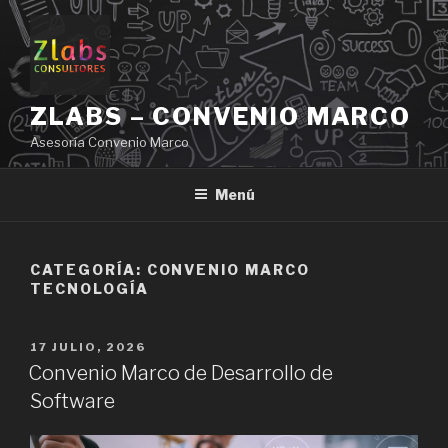
Ir
al
contenido
ZLABS – CONVENIO MARCO
Asesoría Convenio Marco
Menú
CATEGORÍA: CONVENIO MARCO
TECNOLOGÍA
PUBLICADO
17 JULIO, 2026
EN
Convenio Marco de Desarrollo de
Software