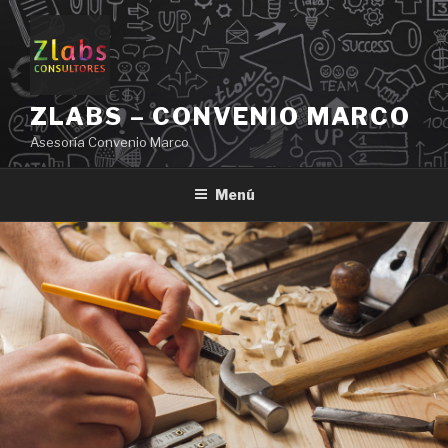
Ir
al
contenido
ZLABS – CONVENIO MARCO
Asesoría Convenio Marco
Menú