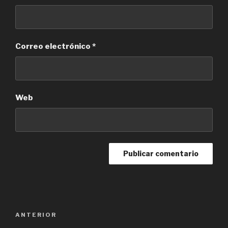
Correo electrónico
*
Web
Navegación
ANTERIOR
Entrada
de